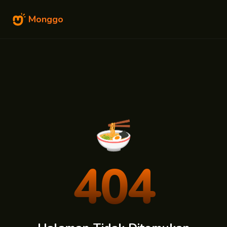
Monggo
🍜
404