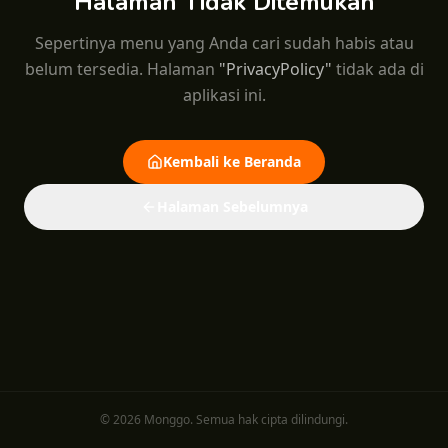
Halaman Tidak Ditemukan
Sepertinya menu yang Anda cari sudah habis atau
belum tersedia.
Halaman
"
PrivacyPolicy
"
tidak ada di
aplikasi ini.
Kembali ke Beranda
Halaman Sebelumnya
© 2026 Monggo. Semua hak cipta dilindungi.