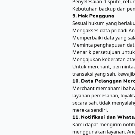
Penyelesaian dispute, refun
Kebutuhan backup dan pem
9. Hak Pengguna
Sesuai hukum yang berlaku
Mengakses data pribadi An
Memperbaiki data yang sala
Meminta penghapusan data
Menarik persetujuan untuk
Mengajukan keberatan ata
Untuk merchant, permintaa
transaksi yang sah, kewaji
10. Data Pelanggan Mer
Merchant memahami bahwa 
layanan pemesanan, loyali
secara sah, tidak menyala
mereka sendiri.
11. Notifikasi dan What
Kami dapat mengirim notifi
menggunakan layanan, And