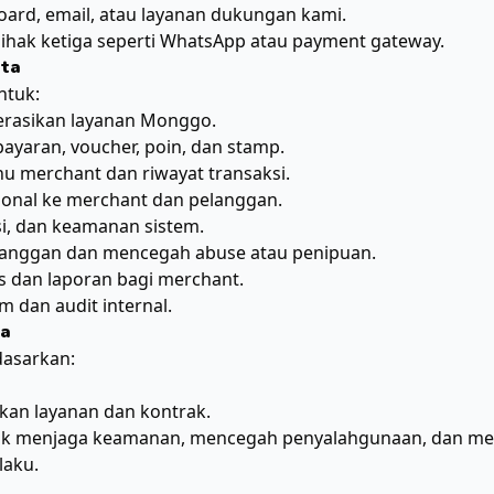
oard, email, atau layanan dukungan kami.
hak ketiga seperti WhatsApp atau payment gateway.
ata
ntuk:
rasikan layanan Monggo.
yaran, voucher, poin, dan stamp.
 merchant dan riwayat transaksi.
ional ke merchant dan pelanggan.
si, dan keamanan sistem.
anggan dan mencegah abuse atau penipuan.
is dan laporan bagi merchant.
dan audit internal.
ta
asarkan:
an layanan dan kontrak.
uk menjaga keamanan, mencegah penyalahgunaan, dan men
laku.