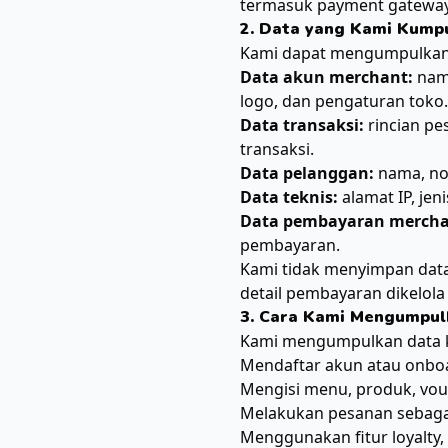
termasuk payment gateway 
2. Data yang Kami Kump
Kami dapat mengumpulkan 
Data akun merchant:
nama
logo, dan pengaturan toko.
Data transaksi:
rincian pe
transaksi.
Data pelanggan:
nama, nom
Data teknis:
alamat IP, jen
Data pembayaran mercha
pembayaran.
Kami tidak menyimpan data 
detail pembayaran dikelola
3. Cara Kami Mengumpul
Kami mengumpulkan data k
Mendaftar akun atau onbo
Mengisi menu, produk, vou
Melakukan pesanan sebaga
Menggunakan fitur loyalty, r