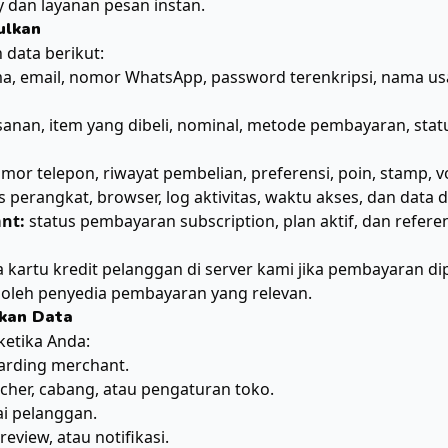
dan layanan pesan instan.
ulkan
data berikut:
, email, nomor WhatsApp, password terenkripsi, nama usah
sanan, item yang dibeli, nominal, metode pembayaran, stat
or telepon, riwayat pembelian, preferensi, poin, stamp, v
is perangkat, browser, log aktivitas, waktu akses, dan data d
nt:
status pembayaran subscription, plan aktif, dan referen
kartu kredit pelanggan di server kami jika pembayaran dip
 oleh penyedia pembayaran yang relevan.
kan Data
etika Anda:
arding merchant.
cher, cabang, atau pengaturan toko.
i pelanggan.
eview, atau notifikasi.