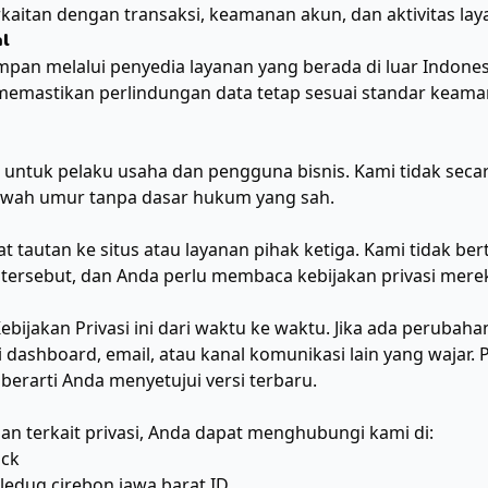
aitan dengan transaksi, keamanan akun, dan aktivitas lay
al
simpan melalui penyedia layanan yang berada di luar Indon
memastikan perlindungan data tetap sesuai standar kea
untuk pelaku usaha dan pengguna bisnis. Kami tidak sec
 bawah umur tanpa dasar hukum yang sah.
tautan ke situs atau layanan pihak ketiga. Kami tidak be
ga tersebut, dan Anda perlu membaca kebijakan privasi mer
ijakan Privasi ini dari waktu ke waktu. Jika ada perubaha
dashboard, email, atau kanal komunikasi lain yang wajar.
berarti Anda menyetujui versi terbaru.
aan terkait privasi, Anda dapat menghubungi kami di:
ick
iledug cirebon jawa barat ID