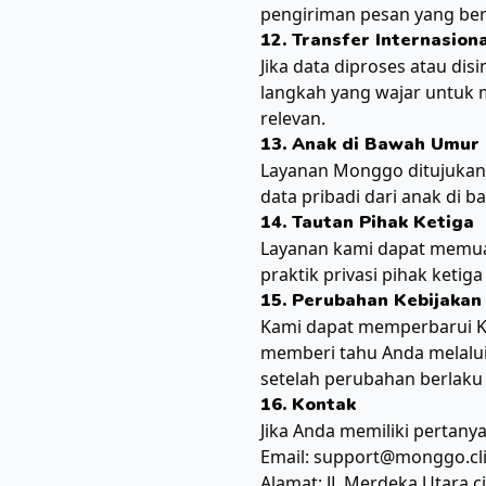
pengiriman pesan yang berk
12. Transfer Internasion
Jika data diproses atau di
langkah yang wajar untuk 
relevan.
13. Anak di Bawah Umur
Layanan Monggo ditujukan 
data pribadi dari anak di
14. Tautan Pihak Ketiga
Layanan kami dapat memuat 
praktik privasi pihak keti
15. Perubahan Kebijakan
Kami dapat memperbarui Keb
memberi tahu Anda melalui 
setelah perubahan berlaku 
16. Kontak
Jika Anda memiliki pertany
Email: support@monggo.cl
Alamat: JL Merdeka Utara c