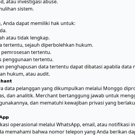
d, atau investigasi abuse.
ulihan sistem.
, Anda dapat memiliki hak untuk:
da.
h atau tidak lengkap.
 tertentu, sejauh diperbolehkan hukum.
 pemrosesan tertentu.
s penggunaan tertentu.
n penghapusan data tertentu dapat dibatasi apabila data 
ban hukum, atau audit.
chant
data pelanggan yang dikumpulkan melalui Monggo dipro
tas, dan analitik. Merchant bertanggung jawab untuk men
hgunakannya, dan mematuhi kewajiban privasi yang berlak
sApp
kasi operasional melalui WhatsApp, email, atau notifikasi 
a memahami bahwa nomor telepon yang Anda berikan da