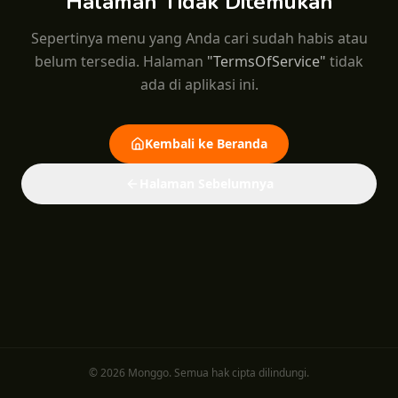
Halaman Tidak Ditemukan
Sepertinya menu yang Anda cari sudah habis atau
belum tersedia.
Halaman
"
TermsOfService
"
tidak
ada di aplikasi ini.
Kembali ke Beranda
Halaman Sebelumnya
© 2026 Monggo. Semua hak cipta dilindungi.