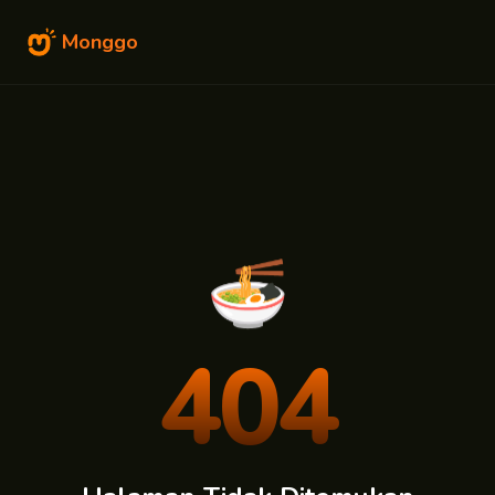
Monggo
🍜
404